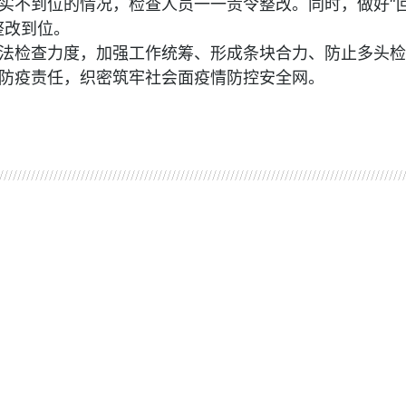
实不到位的情况，检查人员一一责令整改。同时，做好“
整改到位。
法检查力度，加强工作统筹、形成条块合力、防止多头检
防疫责任，织密筑牢社会面疫情防控安全网。
珠材质
买卖通
金属腐蚀机
汽车取力器
最新企业名录
石笼