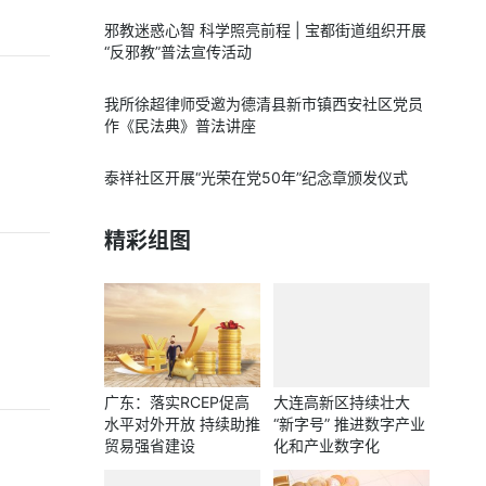
邪教迷惑心智 科学照亮前程 | 宝都街道组织开展
“反邪教”普法宣传活动
我所徐超律师受邀为德清县新市镇西安社区党员
作《民法典》普法讲座
泰祥社区开展“光荣在党50年”纪念章颁发仪式
精彩组图
广东：落实RCEP促高
大连高新区持续壮大
水平对外开放 持续助推
“新字号” 推进数字产业
贸易强省建设
化和产业数字化