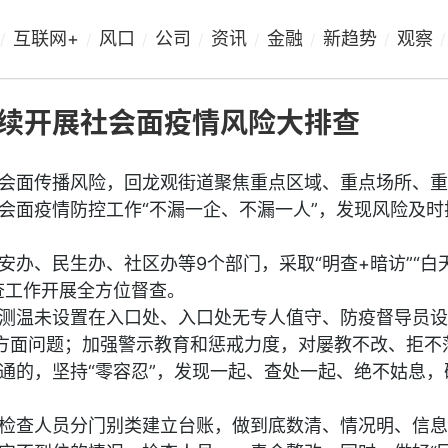
互联网+
风口
公司
资讯
金融
新趋势
观察
/
/
/
/
/
/
/
/
续开展社会面疫情风险大排查
会面传播风险，回龙观街道聚焦重点区域、重点场所、重
会面疫情防控工作“不漏一企、不漏一人”，发现风险及时
安办、民生办、社区办等9个部门，采取“明查+暗访”“白
查工作开展全方位督查。
测温未设置在入口处、入口处无专人值守、防疫督导员设
方面问题；加强警示教育和惩戒力度，对屡教不改、拒不
通的，坚持“零容忍”，发现一起、查处一起、绝不姑息，
检查人员分门别类建立台账，做到底数清、情况明、信息