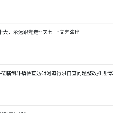
十大，永远跟党走”“庆七一”文艺演出
办莅临剑斗镇检查妨碍河道行洪自查问题整改推进情