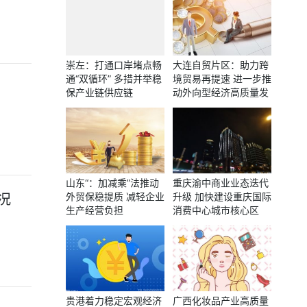
崇左：打通口岸堵点畅
大连自贸片区：助力跨
通“双循环” 多措并举稳
境贸易再提速 进一步推
保产业链供应链
动外向型经济高质量发
展
山东“：加减乘”法推动
重庆渝中商业业态迭代
外贸保稳提质 减轻企业
升级 加快建设重庆国际
况
生产经营负担
消费中心城市核心区
贵港着力稳定宏观经济
广西化妆品产业高质量