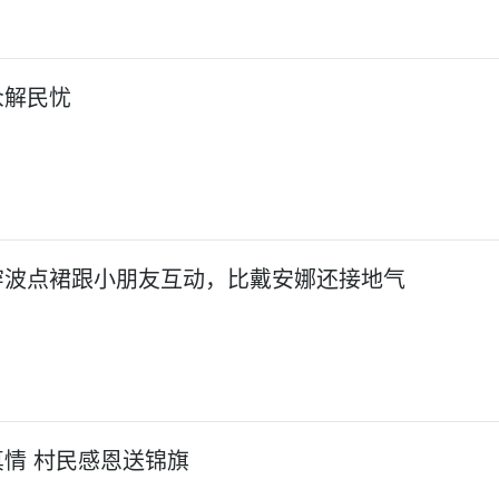
众解民忧
穿波点裙跟小朋友互动，比戴安娜还接地气
情 村民感恩送锦旗