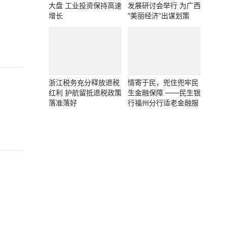
大盘 工业投资保持高速
发展研讨会举行 为广西
增长
“美丽经济”出谋划策
浙江税务充分释放退税
情寄于民，兜住兜牢民
红利 护航留抵退税政策
生金融保障 ——民生银
落准落好
行福州分行适老金融服
务为老年人撑起“关爱
伞”