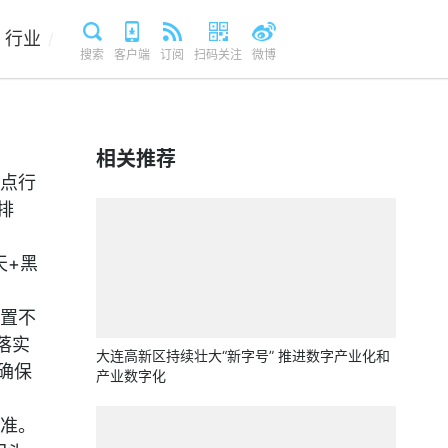
行业
/
搜索
客户端
订阅
扫码关注
微博
相关推荐
点行
排
天+黑
置不
落实
大连高新区持续壮大“新字号” 推进数字产业化和
确保
产业数字化
准。